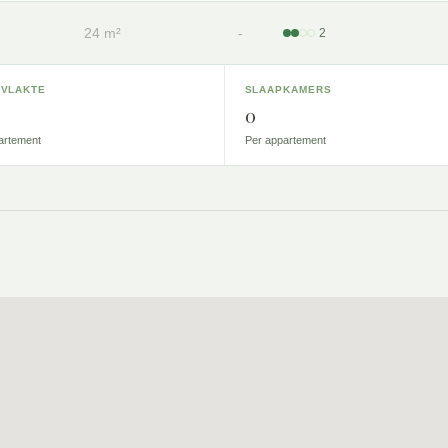
24 m²
-
2
VLAKTE
SLAAPKAMERS
0
artement
Per appartement