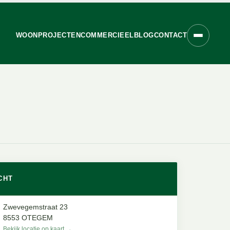
WOONPROJECTEN
COMMERCIEEL
BLOG
CONTACT
CHT
Zwevegemstraat 23
8553 OTEGEM
Bekijk locatie op kaart →